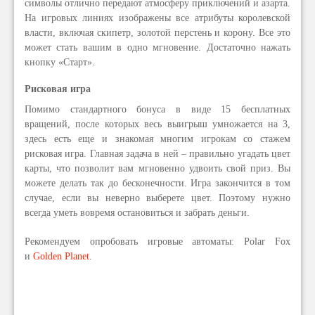
символы отлично передают атмосферу приключений и азарта.
На игровых линиях изображены все атрибуты королевской
власти, включая скипетр, золотой перстень и корону. Все это
может стать вашим в одно мгновение. Достаточно нажать
кнопку «Старт».
Рисковая игра
Помимо стандартного бонуса в виде 15 бесплатных
вращений, после которых весь выигрыш умножается на 3,
здесь есть еще и знакомая многим игрокам со стажем
рисковая игра. Главная задача в ней – правильно угадать цвет
карты, что позволит вам мгновенно удвоить свой приз. Вы
можете делать так до бесконечности. Игра закончится в том
случае, если вы неверно выберете цвет. Поэтому нужно
всегда уметь вовремя остановиться и забрать деньги.
Рекомендуем опробовать игровые автоматы: Polar Fox
и
Golden Planet
.