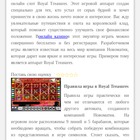
онлайн слот Royal Treasures. Этот игровой аппарат создан
специально для тех, кто устал от серых будней и хочет
привнести в свою жизнь нечто новое и интересное. Вас жду
увлекательные путешествия и охота на королевский клад,
который поможет существенно улучшить свое финансовое
положение. В
онлайн казино
в этот эмулятор играть можно
совершенно бесплатно и без регистрации. Разработчиком
игры является известная на весь мир компания Новоматик,
которая дарит нам яркие и интересные игры. Примером тому
является аппарат Royal Treasures.
Поставь свою оценку
Правила игры в Royal Treasures
Правила игры практически ни
чем не отличаются от любого
другого автомата, созданного
компанией Новоматик. На
игровом поле расположены 9 линий и 5 барабанов, которые
необходимо вращать, чтобы собрать победную комбинацию
из представленных в игре символов. Стоит сказать, что